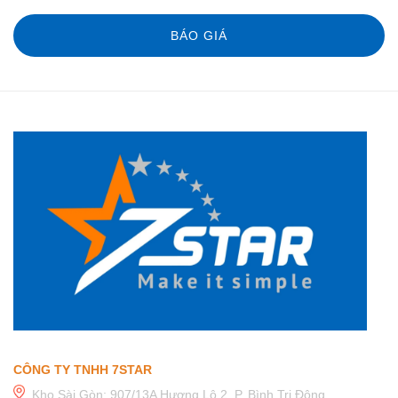
BÁO GIÁ
CÔNG TY TNHH 7STAR
Kho Sài Gòn: 907/13A Hương Lộ 2, P. Bình Trị Đông,