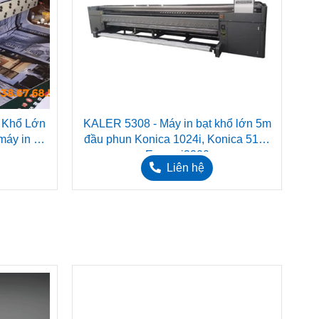
t Khổ Lớn
KALER 5308 - Máy in bạt khổ lớn 5m
máy in đã
đầu phun Konica 1024i, Konica 512i,
Epson i3200
Liên hệ