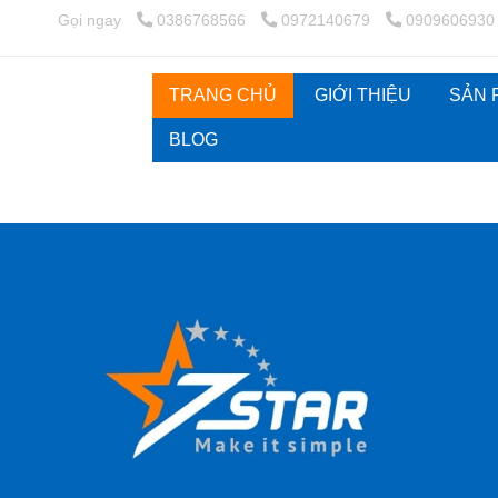
Gọi ngay
0386768566
0972140679
0909606930
TRANG CHỦ
GIỚI THIỆU
SẢN
BLOG