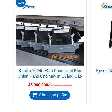
-10%
Konica 1024i - Đầu Phun Nhật Bản
Epson i3
Chính Hãng Cho Máy In Quảng Cáo
45.000.000đ
50.000.000đ
Chọn sản phẩm