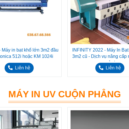
- Máy in bạt khổ lớn 3m2 đầu
INFINITY 2022 - Máy In Bạ
onica 512i hoặc KM 1024i
3m2 cũ - Dịch vụ nâng cấp 
qua sử dụng
Liên hệ
Liên hệ
MÁY IN UV CUỘN PHẲNG