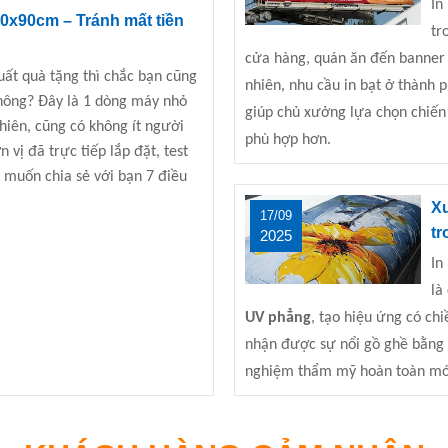
In
60x90cm – Tránh mất tiền
tr
cửa hàng, quán ăn đến banner s
ất quà tặng thì chắc bạn cũng
nhiên, nhu cầu in bạt ở thành p
hông? Đây là 1 dòng máy nhỏ
giúp chủ xưởng lựa chọn chiến 
nhiên, cũng có không ít người
phù hợp hơn.
 vị đã trực tiếp lắp đặt, test
 muốn chia sẻ với bạn 7 điều
Xu
17/09
tr
2025
In
là
UV phẳng
, tạo hiệu ứng có c
nhận được sự nổi gồ ghề bằng t
nghiệm thẩm mỹ hoàn toàn mớ