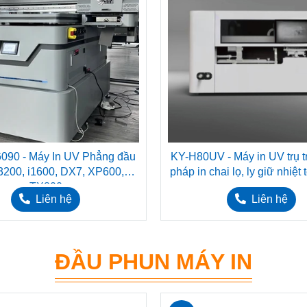
090 - Máy In UV Phẳng đầu
KY-H80UV - Máy in UV trụ tr
3200, i1600, DX7, XP600,
pháp in chai lọ, ly giữ nhiệt
TX800
Liên hệ
Liên hệ
ĐẦU PHUN MÁY IN