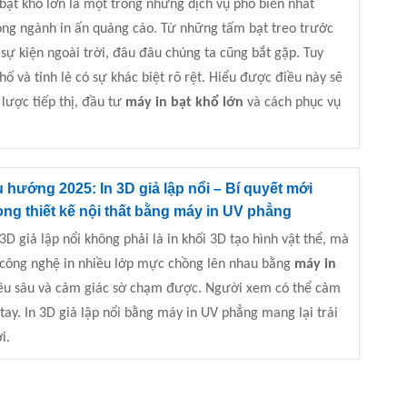
 bạt khổ lớn là một trong những dịch vụ phổ biến nhất
ong ngành in ấn quảng cáo. Từ những tấm bạt treo trước
ự kiện ngoài trời, đâu đâu chúng ta cũng bắt gặp. Tuy
hố và tỉnh lẻ có sự khác biệt rõ rệt. Hiểu được điều này sẽ
lược tiếp thị, đầu tư
máy in bạt khổ lớn
và cách phục vụ
 hướng 2025: In 3D giả lập nổi – Bí quyết mới
ong thiết kế nội thất bằng máy in UV phẳng
 3D giả lập nổi không phải là in khối 3D tạo hình vật thể, mà
 công nghệ in nhiều lớp mực chồng lên nhau bằng
máy in
hiều sâu và cảm giác sờ chạm được. Người xem có thể cảm
ay. I
n 3D giả lập nổi bằng máy in UV phẳng mang lại trải
i.