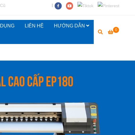
 Cũ
 DỤNG
LIÊN HỆ
HƯỚNG DẪN
0