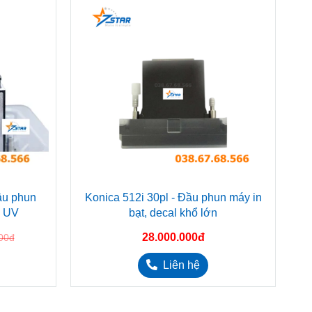
ầu phun
Konica 512i 30pl - Đầu phun máy in
n UV
bạt, decal khổ lớn
28.000.000đ
00đ
Liên hệ