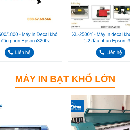
1600/1800 - Máy in Decal khổ
XL-2500Y - Máy in decal kh
1 đầu phun Epson i3200z
1-2 đầu phun Epson i
Liên hệ
Liên hệ
MÁY IN BẠT KHỔ LỚN