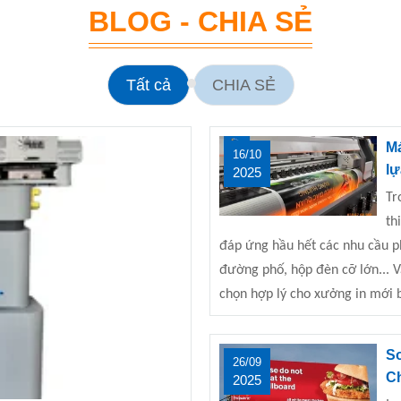
BLOG - CHIA SẺ
Tất cả
CHIA SẺ
Má
16/10
lự
2025
Tr
th
đáp ứng hầu hết các nhu cầu ph
đường phố, hộp đèn cỡ lớn... 
chọn hợp lý cho xưởng in mới 
So
26/09
C
2025