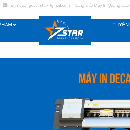
mayinquangcao7star@gmail.com
Nâng Cấp Máy In Quảng Cáo
 PHẨM
TUYỂN