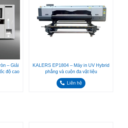
òn – Giải
KALERS EP1804 – Máy in UV Hybrid
Ka
 tốc độ cao
phẳng và cuộn đa vật liệu
Liên hệ