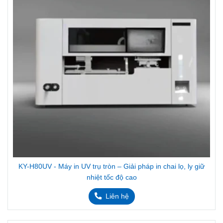
KY-H80UV - Máy in UV trụ tròn – Giải pháp in chai lọ, ly giữ
nhiệt tốc độ cao
Liên hệ