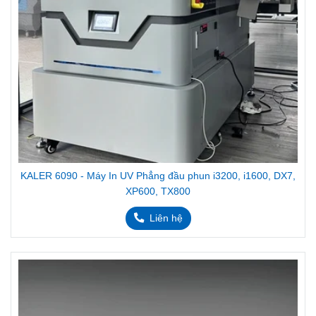
KALER 6090 - Máy In UV Phẳng đầu phun i3200, i1600, DX7,
XP600, TX800
Liên hệ