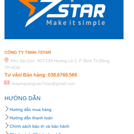
CÔNG TY TNHH 7STAR
Kho Sài Gòn: 907/13A Hương Lộ 2, P. Bình Trị Đông,
TP.HCM
Tư vấn/ Bán hàng: 038.6768.566
mayinquangcao7star@gmail.com
HƯỚNG DẪN
Hướng dẫn mua hàng
Hướng dẫn thanh toán
Chính sách bảo trì và bảo hành