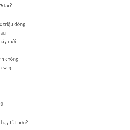
7Star?
c triệu đồng
lâu
 máy mới
anh chóng
n sàng
cũ
chạy tốt hơn?