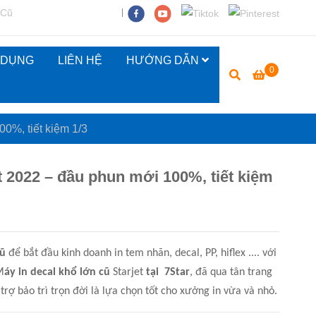
 Cũ
 DỤNG
LIÊN HỆ
HƯỚNG DẪN
0
00%, tiết kiệm 1/3
t 2022 – đầu phun mới 100%, tiết kiệm
cũ
để bắt đầu kinh doanh in tem nhãn, decal, PP, hiflex .... với
M
áy in decal khổ lớn cũ
Starjet
tại 7Star
, đã qua tân trang
 trợ bảo trì trọn đời là lựa chọn tốt cho xưởng in vừa và nhỏ.