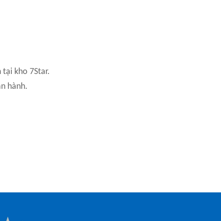
 tại kho 7Star.
ận hành.