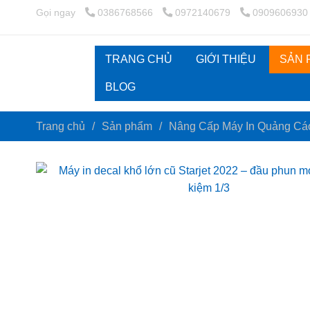
Gọi ngay
0386768566
0972140679
0909606930
TRANG CHỦ
GIỚI THIỆU
SẢN
BLOG
Trang chủ
/
Sản phẩm
/
Nâng Cấp Máy In Quảng C