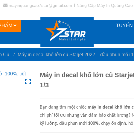
mayinquangcao7star@gmail.com
Nâng Cấp Máy In Quảng Cáo
 PHẨM
TUYỂN
áo Cũ
/
Máy in decal khổ lớn cũ Starjet 2022 – đầu phun mới 1
Máy in decal khổ lớn cũ Starje
1/3
Bạn đang tìm một chiếc
máy in decal khổ lớn 
chi phí tối ưu nhưng vẫn đảm bảo chất lượng? 
kỹ lưỡng, đầu phun
mới 100%
, chạy ổn định, hỗ