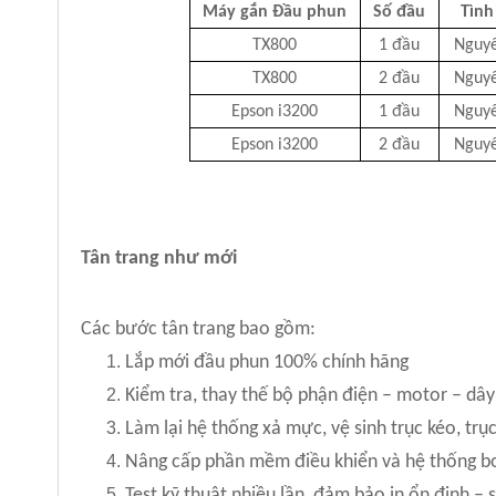
Máy gắn Đầu phun
Số đầu
Tình
TX800
1 đầu
Nguyê
TX800
2 đầu
Nguyê
Epson i3200
1 đầu
Nguyê
Epson i3200
2 đầu
Nguyê
Tân trang như mới
Các bước tân trang bao gồm:
Lắp mới đầu phun 100% chính hãng
Kiểm tra, thay thế bộ phận điện – motor – dâ
Làm lại hệ thống xả mực, vệ sinh trục kéo, trụ
Nâng cấp phần mềm điều khiển và hệ thống 
Test kỹ thuật nhiều lần, đảm bảo in ổn định – 