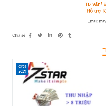
Tư vấn/ 
Hỗ trợ K
Email: ma
Chia sẻ
T
03/05
2019