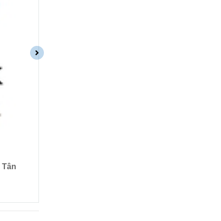
Tuyển kỹ thuật viên máy in
i Tân
Máy in quảng cáo 7STAR cần tuyển 2 partners Kỹ 
Xem thêm ››