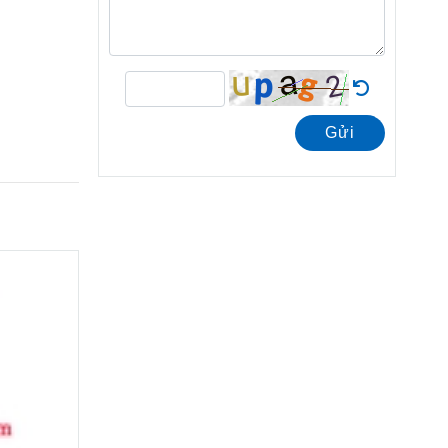
Gửi
06/12
2018