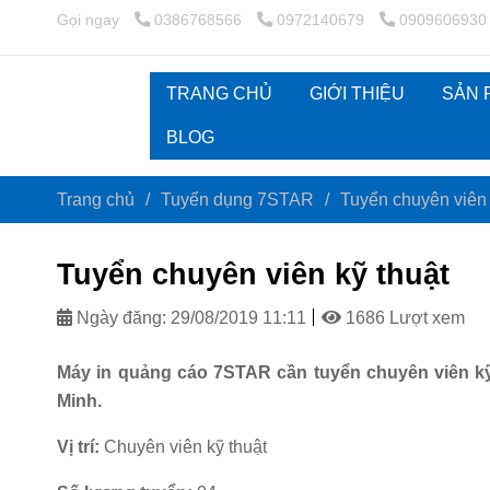
Gọi ngay
0386768566
0972140679
0909606930
TRANG CHỦ
GIỚI THIỆU
SẢN
BLOG
Trang chủ
/
Tuyển dụng 7STAR
/
Tuyển chuyên viên 
Tuyển chuyên viên kỹ thuật
Ngày đăng:
29/08/2019 11:11
1686 Lượt xem
Máy in quảng cáo 7STAR cần tuyển chuyên viên kỹ 
Minh.
Vị trí:
Chuyên viên kỹ thuật