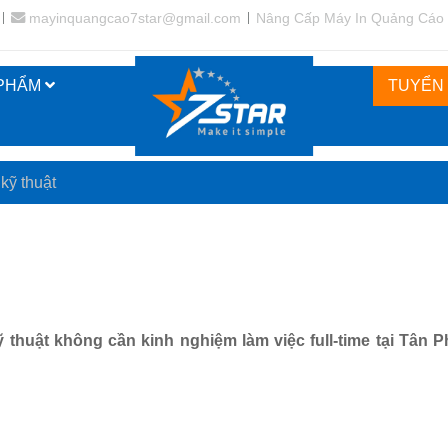
mayinquangcao7star@gmail.com
Nâng Cấp Máy In Quảng Cáo
 PHẨM
TUYỂN
kỹ thuật
thuật không cần kinh nghiệm làm việc full-time tại Tân P