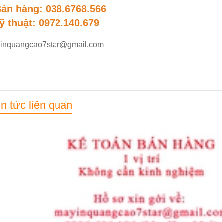
Bán hàng: 038.6768.566
ỹ thuật: 0972.140.679
yinquangcao7star@gmail.com
in tức liên quan