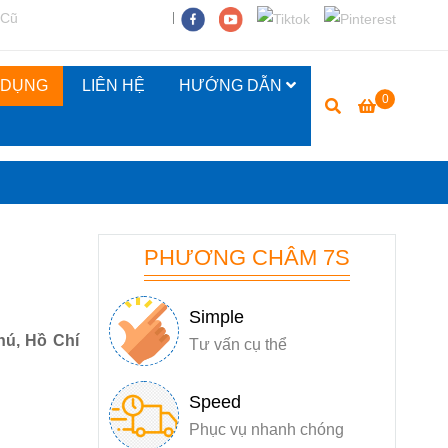
 Cũ
 DỤNG
LIÊN HỆ
HƯỚNG DẪN
0
PHƯƠNG CHÂM 7S
Simple
hú, Hồ Chí
Tư vấn cụ thể
Speed
Phục vụ nhanh chóng