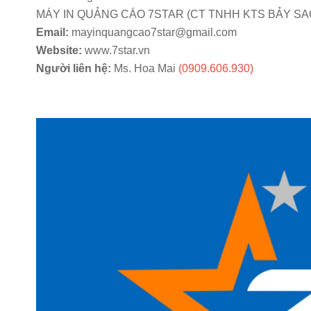
MÁY IN QUẢNG CÁO 7STAR (CT TNHH KTS BẢY SA
Email:
mayinquangcao7star@gmail.com
Website:
www.7star.vn
Người liên hệ:
Ms. Hoa Mai
(0909.606.930)