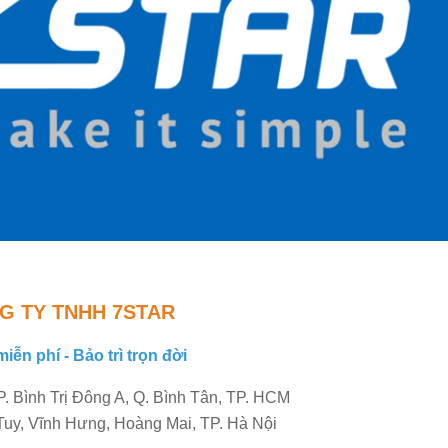
G TY TNHH 7STAR
miễn phí - Bảo trì trọn đời
. Bình Trị Đông A, Q. Bình Tân, TP. HCM
uy, Vĩnh Hưng, Hoàng Mai, TP. Hà Nội