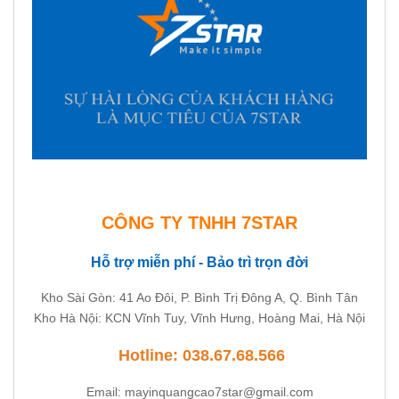
CÔNG TY TNHH 7STAR
Hỗ trợ miễn phí - Bảo trì trọn đời
Kho Sài Gòn: 41 Ao Đôi, P. Bình Trị Đông A, Q. Bình Tân
Kho Hà Nội: KCN Vĩnh Tuy, Vĩnh Hưng, Hoàng Mai, Hà Nội
Hotline: 038.67.68.566
Email: mayinquangcao7star@gmail.com