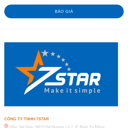
BÁO GIÁ
CÔNG TY TNHH 7STAR
Kho Sài Gòn: 907/13A Hương Lộ 2, P. Bình Trị Đông,