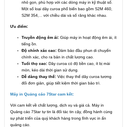
nhỏ gọn, phù hợp với các dòng máy in kỹ thuật số.
Một số loại dây curoa phổ biến bao gồm S2M 460,
S2M 354,... với chiều dài và số răng khác nhau.
Ưu điểm:
Truyền động êm ái:
Giúp máy in hoạt động êm ái, ít
tiếng ồn.
Độ chính xác cao:
Đảm bảo đầu phun di chuyển
chính xác, cho ra bản in chất lượng cao.
Tuổi thọ cao:
Dây curoa có độ bền cao, ít bị mài
mòn, kéo dài thời gian sử dụng.
Dễ dàng thay thế:
Việc thay thế dây curoa tương
đối đơn giản, giúp tiết kiệm thời gian bảo trì.
Máy in Quảng cáo 7Star cam kết:
Với cam kết về chất lượng, dịch vụ và giá cả. Máy in
Quảng cáo 7Star tự tin là đối tác tin cậy, đồng hành cùng
sự phát triển của quý khách hàng trong lĩnh vực in ấn
quảng cáo.